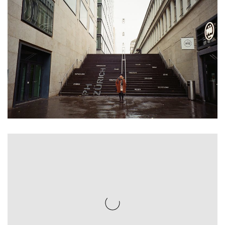
$
99.00
$
99.00