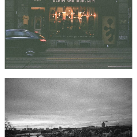
$
99.00
$
99.00