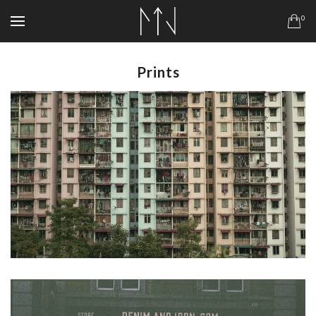
0
Prints
$
99.00