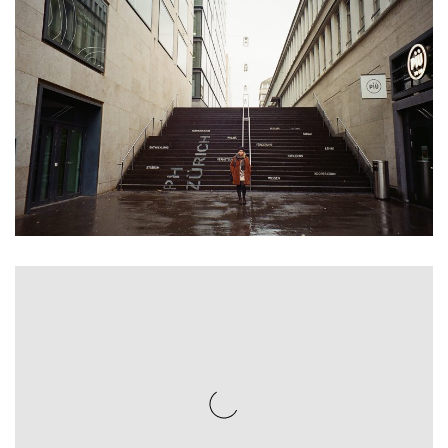
$
99.00
$
99.00